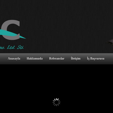
Anasayfa
Hakkımızda
Referanslar
İletişim
İş Başvurusu