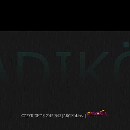
COPYRIGHT © 2012-2013 | ARC Maketevi |